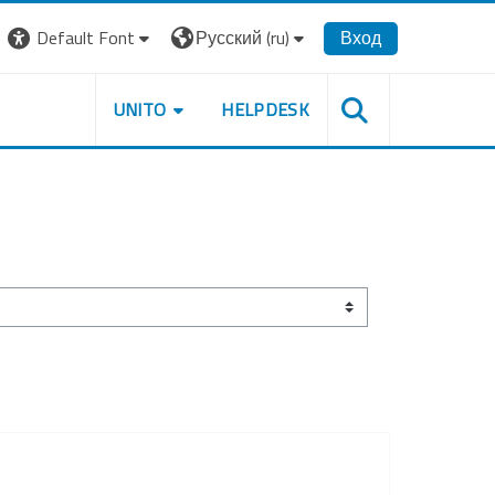
Default Font
Русский ‎(ru)‎
Вход
UNITO
HELPDESK