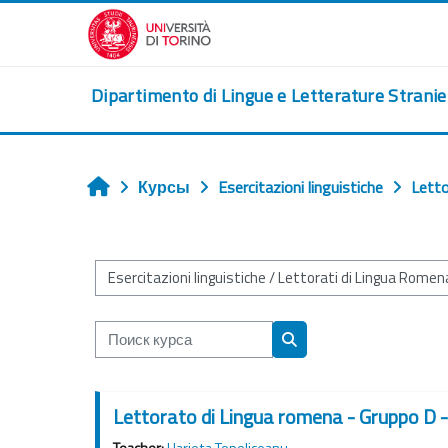
Перейти к основному содержанию
Dipartimento di Lingue e Letterature Strani
Курсы
Esercitazioni linguistiche
Letto
Главная
Категории курсов
Поиск курса
Поиск курса
Lettorato di Lingua romena - Gruppo D
Teacher:
Harieta Topoliceanu