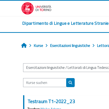
Zum Hauptinhalt
Dipartimento di Lingue e Letterature Strani
Kurse
Esercitazioni linguistiche
Lettora
Startseite
Kursbereiche
Kurse suchen
Kurse suchen
Testraum T1-2022_23
Teacher:
Meike Adams