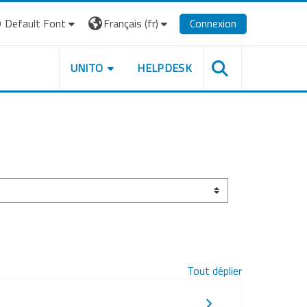
Default Font
Français ‎(fr)‎
Connexion
UNITO
HELPDESK
Tout déplier