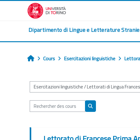
Passer au contenu principal
Dipartimento di Lingue e Letterature Strani
Cours
Esercitazioni linguistiche
Lettora
Accueil
Catégories de cours
Rechercher des cours
Rechercher des cours
Lettorato di Francese Prima A