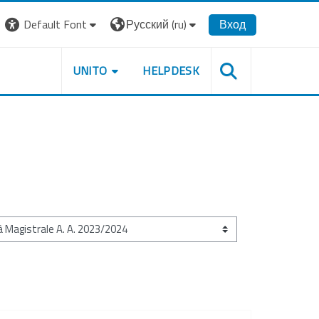
Default Font
Русский ‎(ru)‎
Вход
UNITO
HELPDESK