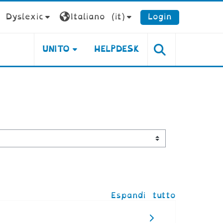
Dyslexic
Italiano ‎(it)‎
Login
UNITO
HELPDESK
Espandi tutto