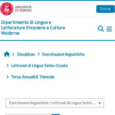
Ir para o conteúdo principal
Entrar
Dipartimento di Lingue e
Letterature Straniere e Culture
Moderne
Pa
Disciplinas
Esercitazioni linguistiche
Início
Lettorati di Lingua Serbo-Croata
Terza Annualità Triennale
Categorias de disciplinas