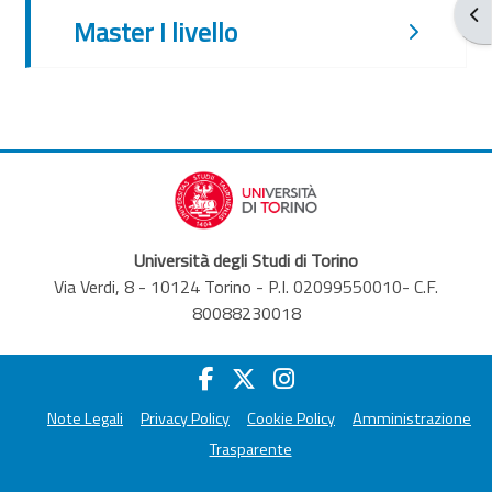
ブ
Master I livello
Università degli Studi di Torino
Via Verdi, 8 - 10124 Torino - P.I. 02099550010- C.F.
80088230018
Note Legali
Privacy Policy
Cookie Policy
Amministrazione
Trasparente