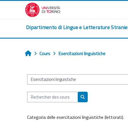
Passer au contenu principal
Dipartimento di Lingue e Letterature Strani
Cours
Esercitazioni linguistiche
Accueil
Catégories de cours
Rechercher des cours
Rechercher des cours
Categoria delle esercitazioni linguistiche (lettorati).