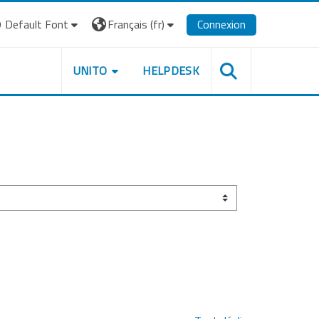
Default Font
Français ‎(fr)‎
Connexion
UNITO
HELPDESK