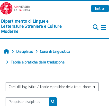
Ir para o conteúdo principal
Entrar
Dipartimento di Lingue e
Letterature Straniere e Culture
Moderne
Pa
Disciplinas
Corsi di Linguistica
Início
Teorie e pratiche della traduzione
Categorias de disciplinas
Pesquisar disciplinas
Pesquisar disciplinas