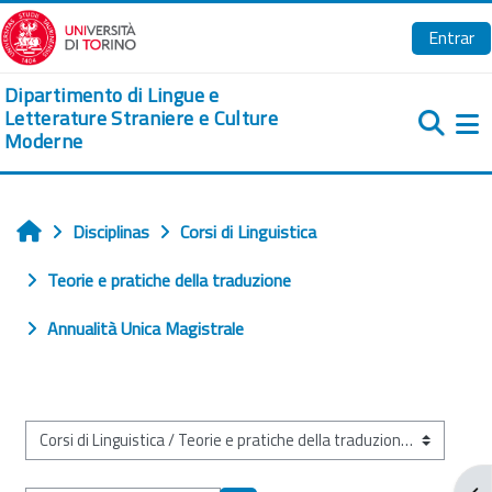
Ir para o conteúdo principal
Entrar
Dipartimento di Lingue e
Letterature Straniere e Culture
Moderne
Pa
Disciplinas
Corsi di Linguistica
Início
Teorie e pratiche della traduzione
Annualità Unica Magistrale
Categorias de disciplinas