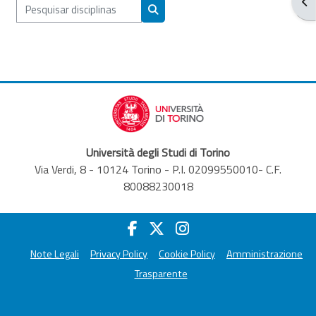
Abr
Pesquisar disciplinas
Pesquisar disciplinas
Università degli Studi di Torino
Via Verdi, 8 - 10124 Torino - P.I. 02099550010- C.F.
80088230018
Note Legali
Privacy Policy
Cookie Policy
Amministrazione
Trasparente