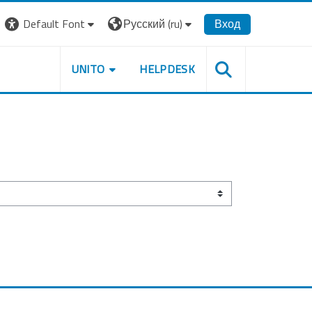
Default Font
Русский ‎(ru)‎
Вход
UNITO
HELPDESK