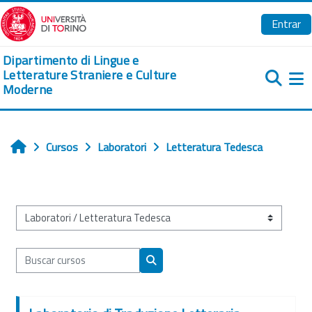
Salta al contenido principal
Entrar
Dipartimento di Lingue e
Letterature Straniere e Culture
Moderne
Pa
Cursos
Laboratori
Letteratura Tedesca
Inicio
Categorías
Buscar cursos
Buscar cursos