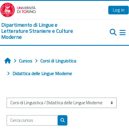
Ves al contingut principal
Log in
Dipartimento di Lingue e
Letterature Straniere e Culture
Moderne
Pa
Cursos
Corsi di Linguistica
Home
Didattica delle Lingue Moderne
Categories de cursos
Cerca cursos
Cerca cursos