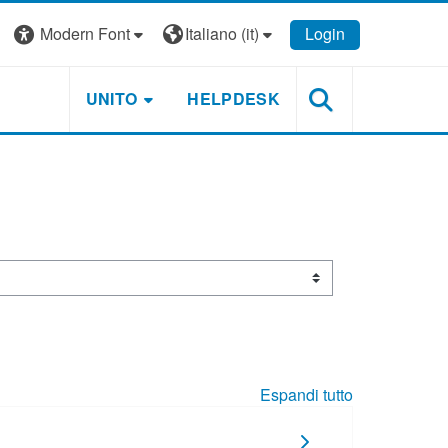
Modern Font
Italiano ‎(it)‎
Login
UNITO
HELPDESK
Espandi tutto