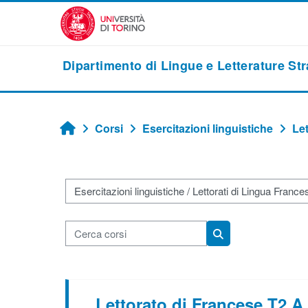
Vai al contenuto principale
Dipartimento di Lingue e Letterature St
Corsi
Esercitazioni linguistiche
Let
Home
Categorie di corso
Cerca corsi
Cerca corsi
Lettorato di Francese T2 A