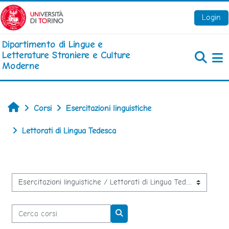
Vai al contenuto principale
Login
Dipartimento di Lingue e
Letterature Straniere e Culture
Moderne
Pa
Home
Corsi
Esercitazioni linguistiche
Lettorati di Lingua Tedesca
Categorie di corso
Cerca corsi
Cerca corsi