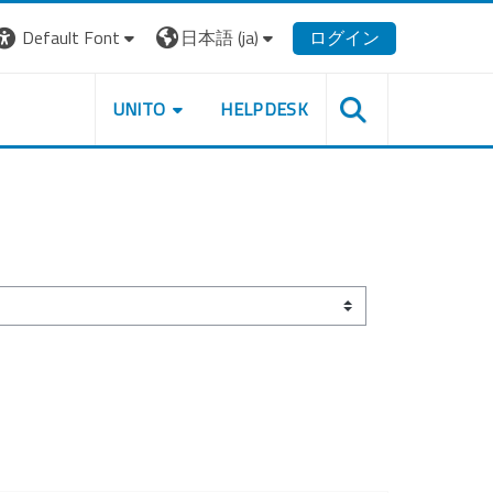
Default Font
日本語 ‎(ja)‎
ログイン
UNITO
HELPDESK