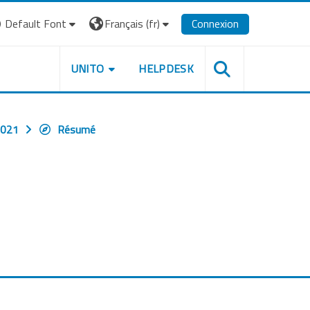
Default Font
Français ‎(fr)‎
Connexion
UNITO
HELPDESK
2021
Résumé