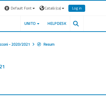
Default Font
Català ‎(ca)‎
Log in
UNITO
HELPDESK
cconi - 2020/2021
Resum
021