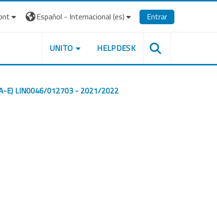
ont
Español - Internacional ‎(es)‎
Entrar
UNITO
HELPDESK
ere A-E) LIN0046/012703 - 2021/2022