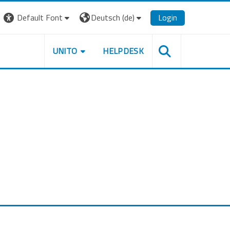
Default Font
Deutsch ‎(de)‎
Login
UNITO
HELPDESK