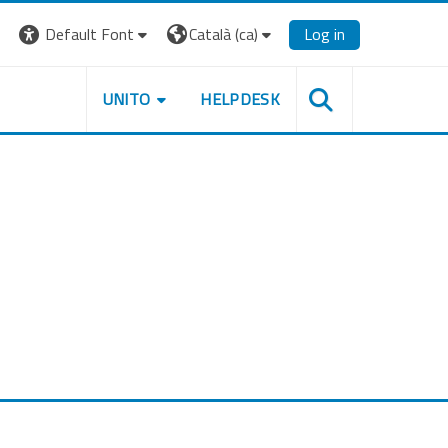
Default Font
Català ‎(ca)‎
Log in
UNITO
HELPDESK