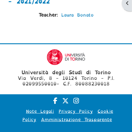
- 2021/2022
Ap
Teacher:
Laura Bonato
Università degli Studi di Torino
Via Verdi, 8 - 10124 Torino - P.I.
02099550010- C.F. 80088230018
Note Legali
Privacy Policy
Cookie
Policy
Amministrazione Trasparente