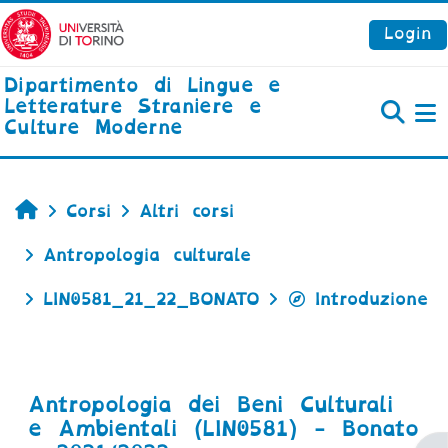
Vai al contenuto principale
Login
Dipartimento di Lingue e
Letterature Straniere e
Culture Moderne
P
Home
Corsi
Altri corsi
Antropologia culturale
LIN0581_21_22_BONATO
Introduzione
Antropologia dei Beni Culturali
e Ambientali (LIN0581) - Bonato