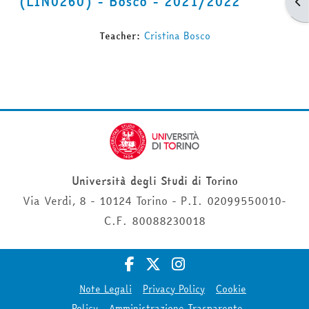
(LIN0260) - Bosco - 2021/2022
Apr
Teacher:
Cristina Bosco
Università degli Studi di Torino
Via Verdi, 8 - 10124 Torino - P.I. 02099550010-
C.F. 80088230018
Note Legali
Privacy Policy
Cookie
Policy
Amministrazione Trasparente