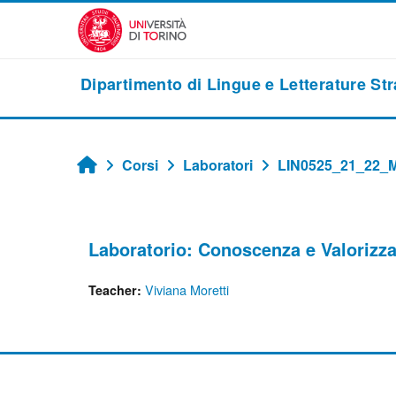
Vai al contenuto principale
Dipartimento di Lingue e Letterature St
Corsi
Laboratori
LIN0525_21_22_
Home
Laboratorio: Conoscenza e Valorizzaz
Viviana Moretti
Teacher: