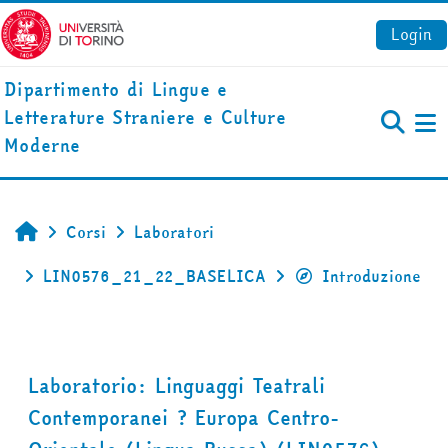
Vai al contenuto principale
Login
Dipartimento di Lingue e
Letterature Straniere e Culture
Pa
Moderne
Corsi
Laboratori
Home
LIN0576_21_22_BASELICA
Introduzione
Laboratorio: Linguaggi Teatrali
Contemporanei ? Europa Centro-