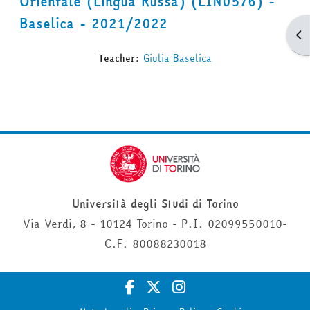
Orientale (Lingua Russa) (LIN0576) -
Baselica - 2021/2022
Apr
Teacher:
Giulia Baselica
Università degli Studi di Torino
Via Verdi, 8 - 10124 Torino - P.I. 02099550010-
C.F. 80088230018