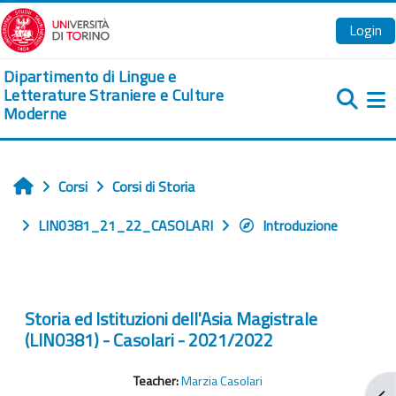
Vai al contenuto principale
Login
Dipartimento di Lingue e
Letterature Straniere e Culture
Moderne
Pa
Corsi
Corsi di Storia
Home
LIN0381_21_22_CASOLARI
Introduzione
Storia ed Istituzioni dell'Asia Magistrale
(LIN0381) - Casolari - 2021/2022
Teacher:
Marzia Casolari
Apr