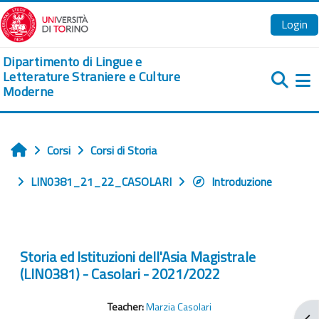
Vai al contenuto principale
Login
Dipartimento di Lingue e
Letterature Straniere e Culture
Moderne
Pa
Corsi
Corsi di Storia
Home
LIN0381_21_22_CASOLARI
Introduzione
Storia ed Istituzioni dell'Asia Magistrale
(LIN0381) - Casolari - 2021/2022
Teacher:
Marzia Casolari
Apr