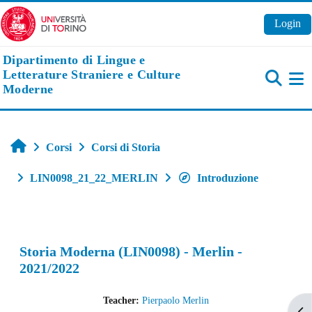
Vai al contenuto principale
Login
Dipartimento di Lingue e
Letterature Straniere e Culture
Moderne
Pa
Home
Corsi
Corsi di Storia
LIN0098_21_22_MERLIN
Introduzione
Storia Moderna (LIN0098) - Merlin -
2021/2022
Teacher:
Pierpaolo Merlin
Apr