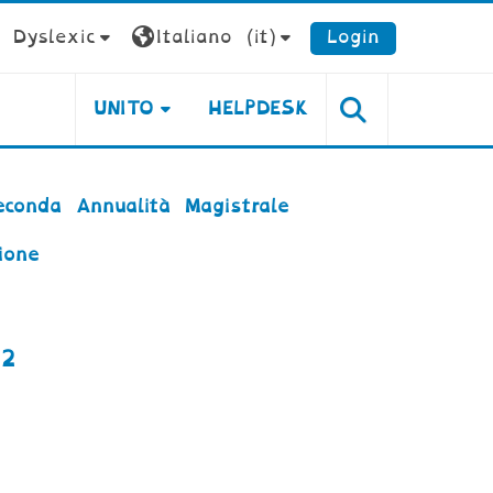
Dyslexic
Italiano ‎(it)‎
Login
UNITO
HELPDESK
conda Annualità Magistrale
ione
22