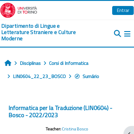
Ir para o conteúdo principal
Entrar
Dipartimento di Lingue e
Letterature Straniere e Culture
Moderne
Pa
Disciplinas
Corsi di Informatica
Início
LIN0604_22_23_BOSCO
Sumário
Informatica per la Traduzione (LIN0604) -
Bosco - 2022/2023
Teacher:
Cristina Bosco
Abr