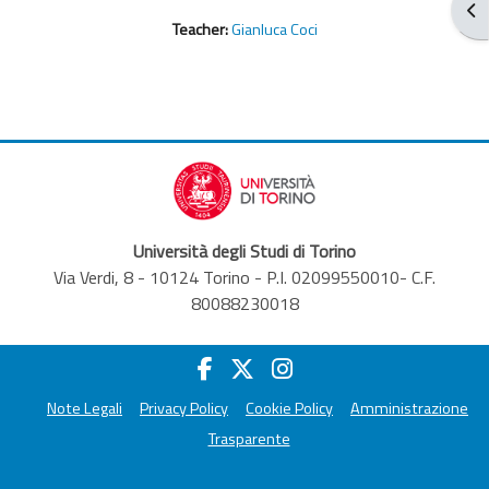
Abr
Teacher:
Gianluca Coci
Università degli Studi di Torino
Via Verdi, 8 - 10124 Torino - P.I. 02099550010- C.F.
80088230018
Note Legali
Privacy Policy
Cookie Policy
Amministrazione
Trasparente