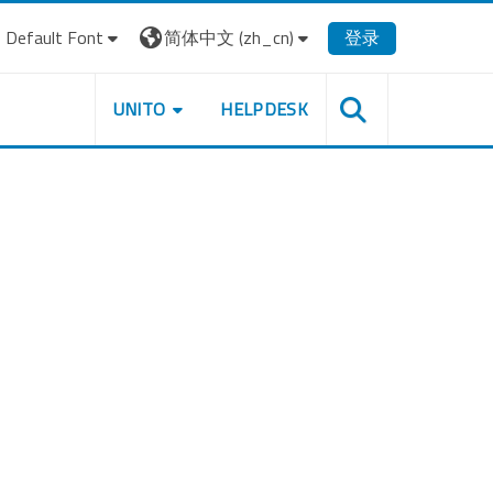
Default Font
简体中文 ‎(zh_cn)‎
登录
UNITO
HELPDESK