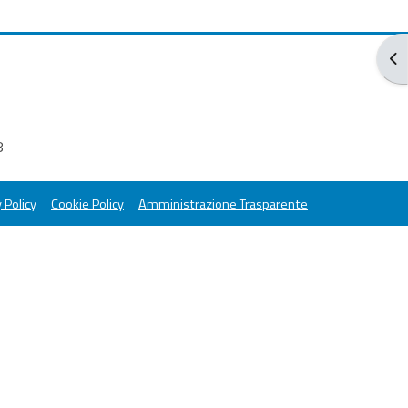
打
8
 Policy
Cookie Policy
Amministrazione Trasparente