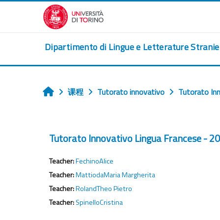
跳到主要内容
Dipartimento di Lingue e Letterature Strani
课程
Tutorato innovativo
Tutorato In
首页
Tutorato Innovativo Lingua Francese - 
Teacher:
FechinoAlice
Teacher:
MattiodaMaria Margherita
Teacher:
RolandTheo Pietro
Teacher:
SpinelloCristina