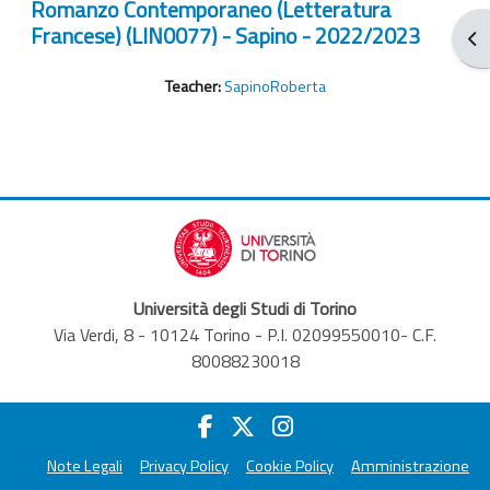
Romanzo Contemporaneo (Letteratura
Francese) (LIN0077) - Sapino - 2022/2023
打
Teacher:
SapinoRoberta
Università degli Studi di Torino
Via Verdi, 8 - 10124 Torino - P.I. 02099550010- C.F.
80088230018
Note Legali
Privacy Policy
Cookie Policy
Amministrazione