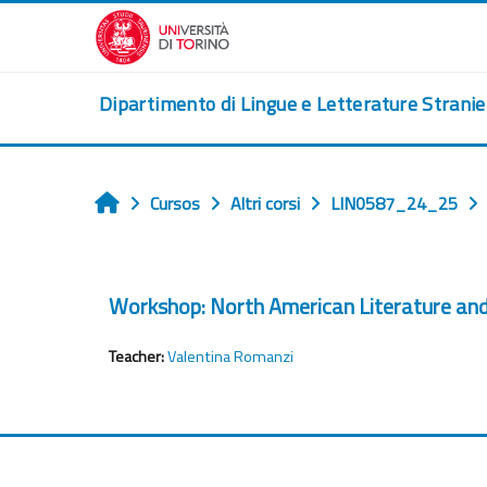
Ves al contingut principal
Dipartimento di Lingue e Letterature Strani
Cursos
Altri corsi
LIN0587_24_25
Home
Workshop: North American Literature an
Teacher:
Valentina Romanzi