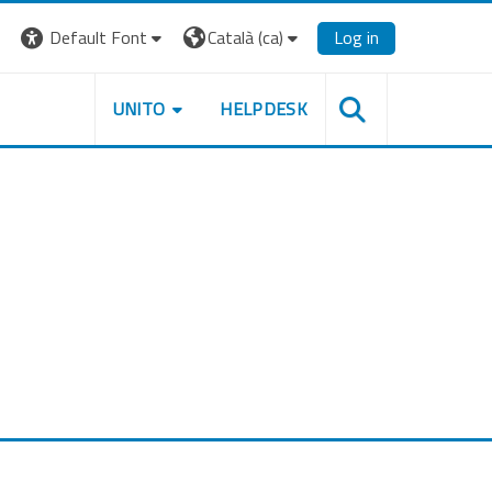
Default Font
Català ‎(ca)‎
Log in
UNITO
HELPDESK