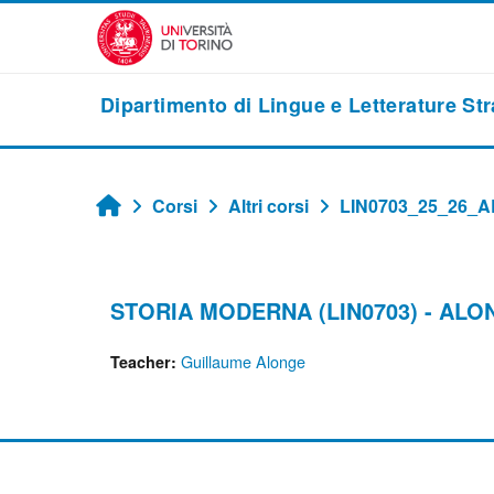
Vai al contenuto principale
Dipartimento di Lingue e Letterature St
Corsi
Altri corsi
LIN0703_25_26_
Home
STORIA MODERNA (LIN0703) - ALON
Guillaume Alonge
Teacher: