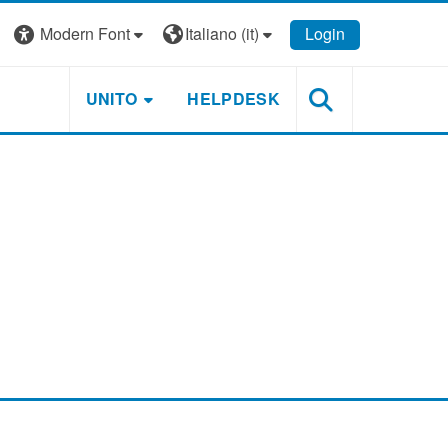
Modern Font
Italiano ‎(it)‎
Login
UNITO
HELPDESK