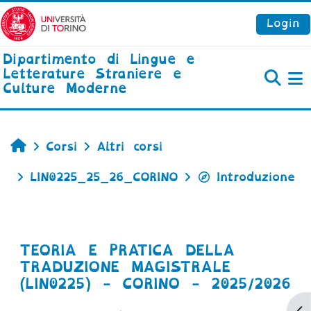
Vai al contenuto principale
Login
Dipartimento di Lingue e
Letterature Straniere e
Culture Moderne
P
Home
Corsi
Altri corsi
LIN0225_25_26_CORINO
Introduzione
TEORIA E PRATICA DELLA
TRADUZIONE MAGISTRALE
(LIN0225) - CORINO - 2025/2026
Ap