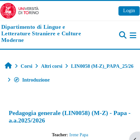
Vai al contenuto principale
Login
Dipartimento di Lingue e
Letterature Straniere e Culture
Moderne
Pa
Home
Corsi
Altri corsi
LIN0058 (M-Z)_PAPA_25/26
Introduzione
Pedagogia generale (LIN0058) (M-Z) - Papa -
a.a.2025/2026
Teacher:
Irene Papa
Apr