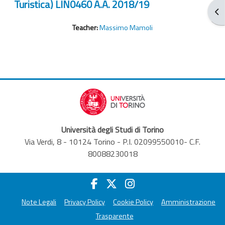
Turistica) LIN0460 A.A. 2018/19
Ope
Teacher:
Massimo Mamoli
Università degli Studi di Torino
Via Verdi, 8 - 10124 Torino - P.I. 02099550010- C.F.
80088230018
Note Legali
Privacy Policy
Cookie Policy
Amministrazione
Trasparente