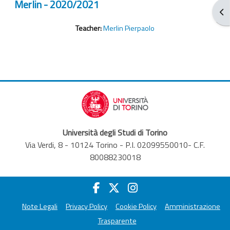
Merlin - 2020/2021
ブ
Teacher:
Merlin Pierpaolo
Università degli Studi di Torino
Via Verdi, 8 - 10124 Torino - P.I. 02099550010- C.F.
80088230018
Note Legali
Privacy Policy
Cookie Policy
Amministrazione
Trasparente