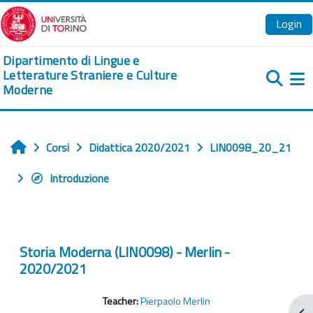
Vai al contenuto principale
Login
Dipartimento di Lingue e
Letterature Straniere e Culture
Moderne
Pa
Corsi
Didattica 2020/2021
LIN0098_20_21
Home
Introduzione
Storia Moderna (LIN0098) - Merlin -
2020/2021
Teacher:
Pierpaolo Merlin
Apr