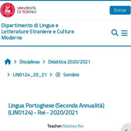
Ir para o conteúdo principal
Entrar
Dipartimento di Lingue e
Letterature Straniere e Culture
Moderne
Pa
Disciplinas
Didattica 2020/2021
Início
LIN0124_20_21
Sumário
Lingua Portoghese (Seconda Annualità)
(LIN0124) - Rei - 2020/2021
Teacher:
Matteo Rei
Abr