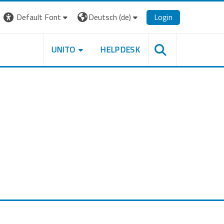
Default Font
Deutsch ‎(de)‎
Login
UNITO
HELPDESK