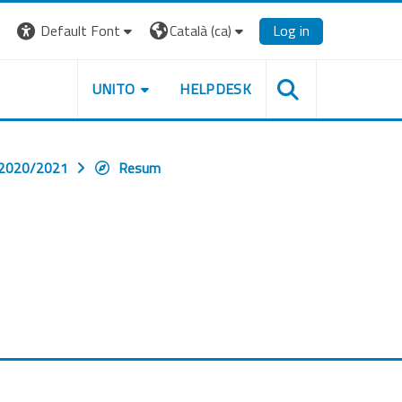
Default Font
Català ‎(ca)‎
Log in
UNITO
HELPDESK
- 2020/2021
Resum