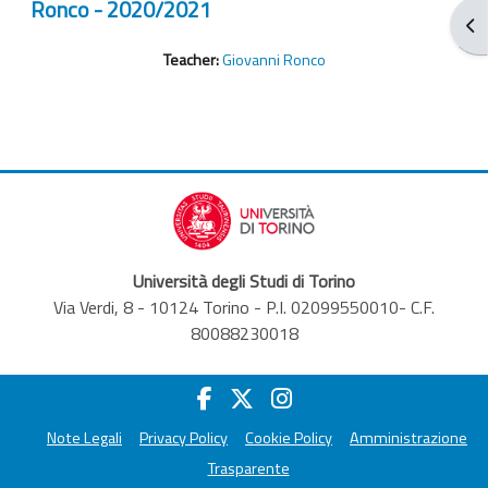
Ronco - 2020/2021
Apr
Teacher:
Giovanni Ronco
Università degli Studi di Torino
Via Verdi, 8 - 10124 Torino - P.I. 02099550010- C.F.
80088230018
Note Legali
Privacy Policy
Cookie Policy
Amministrazione
Trasparente