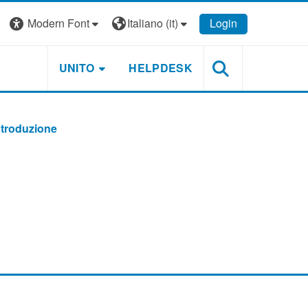
Modern Font
Italiano ‎(it)‎
Login
UNITO
HELPDESK
ntroduzione