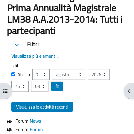
Prima Annualità Magistrale
LM38 A.A.2013-2014: Tutti i
partecipanti
Filtri
Filtri
Filtri
Visualizza più elementi...
Dal
Dal
Giorno
Mese
Anno
Abilita
Ora
Minuto
Apri indice del corso
Apr
Forum
News
Forum
Forum