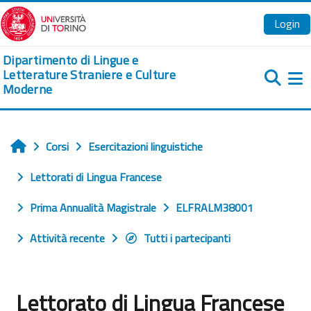
Vai al contenuto principale
Login
Dipartimento di Lingue e
Letterature Straniere e Culture
Moderne
Pa
Corsi
Esercitazioni linguistiche
Home
Lettorati di Lingua Francese
Prima Annualità Magistrale
ELFRALM38001
Attività recente
Tutti i partecipanti
Lettorato di Lingua Francese