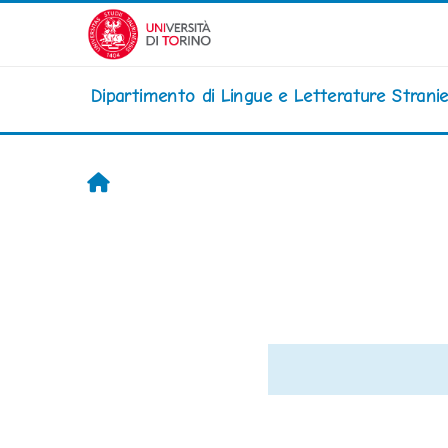
Vai al contenuto principale
Dipartimento di Lingue e Letterature Stran
Home