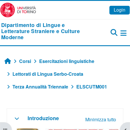
Vai al contenuto principale
Login
Dipartimento di Lingue e
Letterature Straniere e Culture
Moderne
Pa
Corsi
Esercitazioni linguistiche
Home
Lettorati di Lingua Serbo-Croata
Terza Annualità Triennale
ELSCUTM001
Schema della sezione
Introduzione
Minimizza tutto
Minimizza
Apri indice del corso
Apr