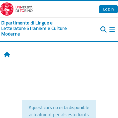
Ves al contingut principal
Log in
Dipartimento di Lingue e
Letterature Straniere e Culture
Moderne
Pa
Home
Aquest curs no està disponible
actualment per als estudiants