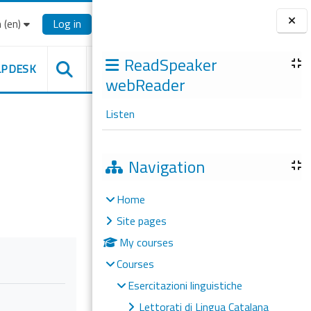
‎(en)‎
Log in
Blocks
ReadSpeaker
LPDESK
webReader
Listen
Navigation
Home
Site pages
My courses
Courses
Esercitazioni linguistiche
Lettorati di Lingua Catalana