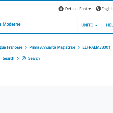
Default Font
English 
re Moderne
UNITO
HE
ngua Francese
Prima Annualità Magistrale
ELFRALM38001
Search
Search