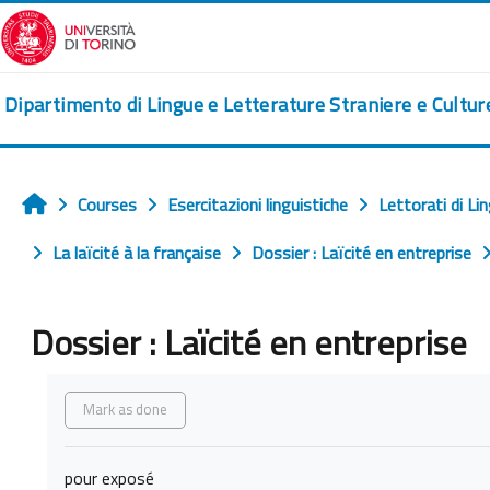
Skip to main content
Dipartimento di Lingue e Letterature Straniere e Cultu
Courses
Esercitazioni linguistiche
Lettorati di Li
Home
La laïcité à la française
Dossier : Laïcité en entreprise
Dossier : Laïcité en entreprise
Completion requirements
Mark as done
pour exposé