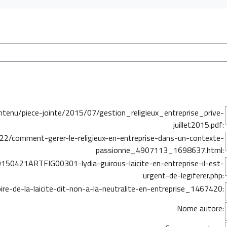
ntenu/piece-jointe/2015/07/gestion_religieux_entreprise_prive-
juillet2015.pdf:
22/comment-gerer-le-religieux-en-entreprise-dans-un-contexte-
passionne_4907113_1698637.html:
150421ARTFIG00301-lydia-guirous-laicite-en-entreprise-il-est-
urgent-de-legiferer.php:
re-de-la-laicite-dit-non-a-la-neutralite-en-entreprise_1467420:
Nome autore: